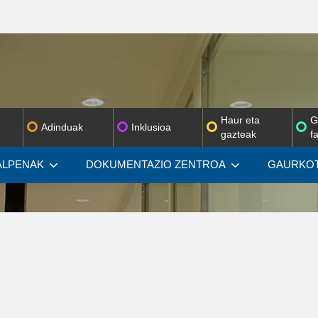
Haur eta
G
Adinduak
Inklusioa
gazteak
f
ALPENAK
DOKUMENTAZIO
ZENTROA
GAURKOT