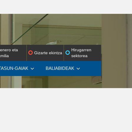
enero eta
Hirugarren
Gizarte ekintza
amilia
sektorea
ASUN-GAIAK
BALIABIDEAK