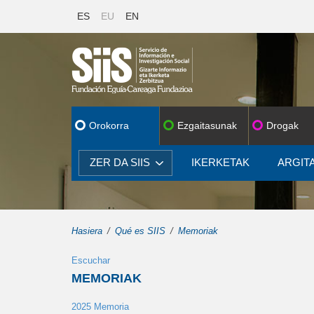
ES
EU
EN
Orokorra
Ezgaitasunak
Drogak
ZER DA SIIS
IKERKETAK
ARGIT
Hasiera
Qué es SIIS
Memoriak
Escuchar
MEMORIAK
2025 Memoria