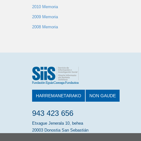
2010 Memoria
2009 Memoria
2008 Memoria
HARREMANETARAKO
NON GAUDE
943 423 656
Etxague Jenerala 10, behea
20003 Donostia San Sebastián