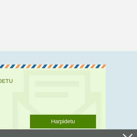
DETU
Harpidetu