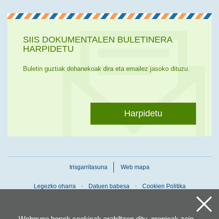
Ir a la cuenta de Twitter
Ir a la página de Flickr
SIIS DOKUMENTALEN BULETINERA
HARPIDETU
Buletin guztiak dohanekoak dira eta emailez jasoko dituzu.
Harpidetu
Irisgarritasuna
Web mapa
Legezko oharra
Datuen babesa
Cookien Politika
Webgune honek cookieak erabiltzen ditu, propioak zein