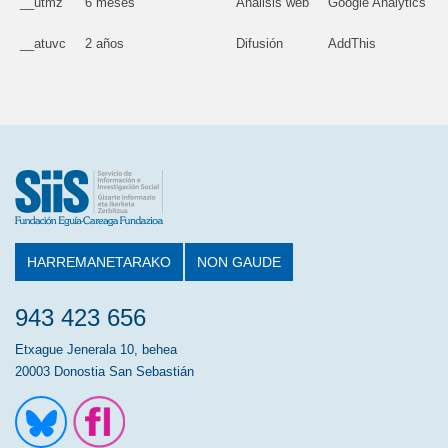
__utmz
6 meses
Análisis web
Google Analytics
__atuvc
2 años
Difusión
AddThis
HARREMANETARAKO
NON GAUDE
943 423 656
Etxague Jenerala 10, behea
20003 Donostia San Sebastián