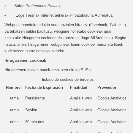
• Safari:
Preferences
.
Privacy.
• Edge:Tresnak.Internet aukerak.Pribatutasuna.Aurreratua.
Webgune honetako edukia sare sozialen bitartez (Facebook, Twitter…)
partekatzen baldin badituzu, webgune horietako cookieak jaso
zenitzake.Hirugarren cookieen doikuntza ez dago SIISren esku. Begira
itzazu, arren, hirugarrenen webguneak haien cookieei buruz eta haiek
kudeatzeari buruz gehiago jakiteko.
Hirugarrenen cookieak
Hirugarrenen cookie hauek erabiltzen ditugu SIISn:
listado de cookies de terceros
Nombre
Fecha de Expiración
Finalidad
Proveedor
__utma
Persistente
Análisis web
Google Analytics
__utmb
Sesión
Análisis web
Google Analytics
__utmc
30 minutos
Análisis web
Google Analytics