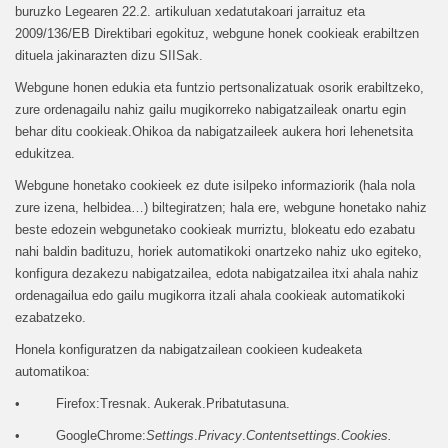
buruzko Legearen 22.2. artikuluan xedatutakoari jarraituz eta
2009/136/EB Direktibari egokituz, webgune honek cookieak erabiltzen
dituela jakinarazten dizu SIISak.
Webgune honen edukia eta funtzio pertsonalizatuak osorik erabiltzeko,
zure ordenagailu nahiz gailu mugikorreko nabigatzaileak onartu egin
behar ditu cookieak.Ohikoa da nabigatzaileek aukera hori lehenetsita
edukitzea.
Webgune honetako cookieek ez dute isilpeko informaziorik (hala nola
zure izena, helbidea…) biltegiratzen; hala ere, webgune honetako nahiz
beste edozein webgunetako cookieak murriztu, blokeatu edo ezabatu
nahi baldin badituzu, horiek automatikoki onartzeko nahiz uko egiteko,
konfigura dezakezu nabigatzailea, edota nabigatzailea itxi ahala nahiz
ordenagailua edo gailu mugikorra itzali ahala cookieak automatikoki
ezabatzeko.
Honela konfiguratzen da nabigatzailean cookieen kudeaketa
automatikoa:
• Firefox:Tresnak. Aukerak.Pribatutasuna.
• GoogleChrome:
Settings
.
Privacy
.
Contentsettings.Cookies.