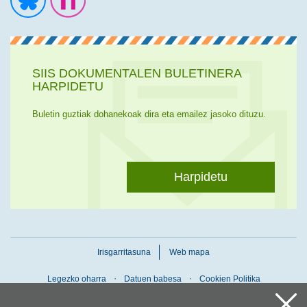
Ir a la cuenta de Twitter
Ir a la página de Flickr
SIIS DOKUMENTALEN BULETINERA
HARPIDETU
Buletin guztiak dohanekoak dira eta emailez jasoko dituzu.
Harpidetu
Irisgarritasuna
Web mapa
Legezko oharra
Datuen babesa
Cookien Politika