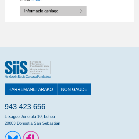
Informazio gehiago
HARREMANETARAKO
NON GAUDE
943 423 656
Etxague Jenerala 10, behea
20003 Donostia San Sebastián