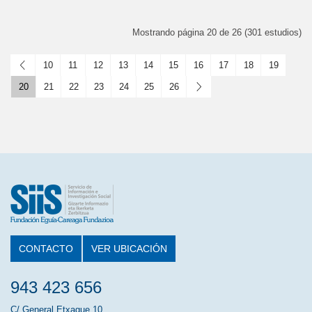
Mostrando página 20 de 26 (301 estudios)
Anterior
10
11
12
13
14
15
16
17
18
19
20
21
22
23
24
25
26
Siguiente
CONTACTO
VER UBICACIÓN
943 423 656
C/ General Etxague 10