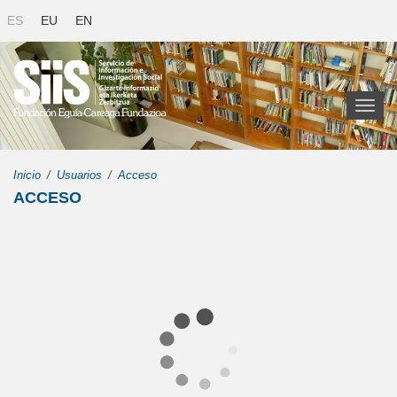
ES
EU
EN
Toggl
naviga
Inicio
Usuarios
Acceso
ACCESO