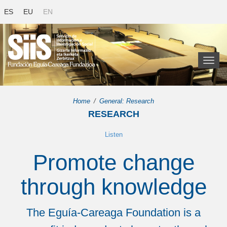
ES
EU
EN
Toggl
naviga
Home
General: Research
RESEARCH
Listen
Promote change
through knowledge
The Eguía-Careaga Foundation is a