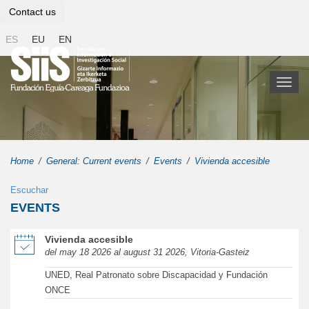
Contact us
ES
EU
EN
Toggl
naviga
Home
General: Current events
Events
Vivienda accesible
Escuchar
EVENTS
of Vivienda accesible in new window
Vivienda accesible
del may 18 2026 al august 31 2026, Vitoria-Gasteiz
UNED, Real Patronato sobre Discapacidad y Fundación
ONCE