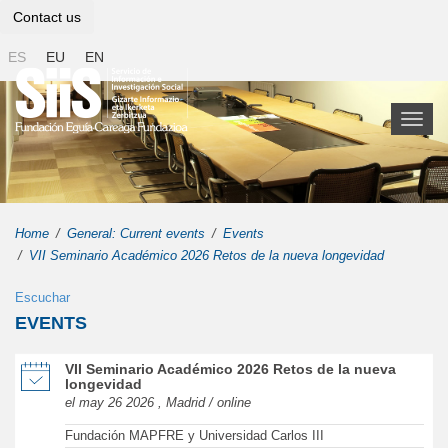
Contact us
ES
EU
EN
Toggl
naviga
Home
General: Current events
Events
VII Seminario Académico 2026 Retos de la nueva longevidad
Escuchar
EVENTS
of VII Seminario Académico 2026 Retos de la nueva longevidad in 
VII Seminario Académico 2026 Retos de la nueva
longevidad
el may 26 2026 , Madrid / online
Fundación MAPFRE y Universidad Carlos III