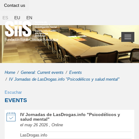
Contact us
ES
EU
EN
Toggl
naviga
Home
General: Current events
Events
IV Jornadas de LasDrogas.info "Psicodélicos y salud mental"
Escuchar
EVENTS
of IV Jornadas de LasDrogas.info "Psicodélicos y salud mental" in
IV Jornadas de LasDrogas.info "Psicodélicos y
salud mental"
el may 26 2026 , Online
LasDrogas.info