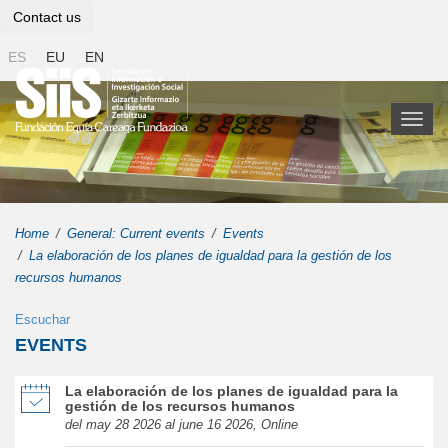
Contact us
ES
EU
EN
Toggl
naviga
Home
General: Current events
Events
La elaboración de los planes de igualdad para la gestión de los
recursos humanos
Escuchar
EVENTS
of La elaboración de los planes de igualdad para la gestión de los
La elaboración de los planes de igualdad para la
gestión de los recursos humanos
del may 28 2026 al june 16 2026, Online