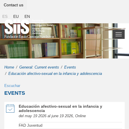
Contact us
ES
EU
EN
Toggl
naviga
Home
General: Current events
Events
Educación afectivo-sexual en la infancia y adolescencia
Escuchar
EVENTS
of Educación afectivo-sexual en la infancia y adolescencia in new 
Educación afectivo-sexual en la infancia y
adolescencia
del may 19 2026 al june 19 2026, Online
FAD Juventud