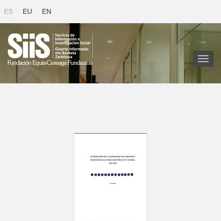
ES
EU
EN
Toggl
naviga