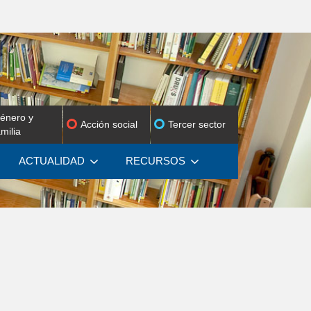
énero y
Acción social
Tercer sector
amilia
ACTUALIDAD
RECURSOS