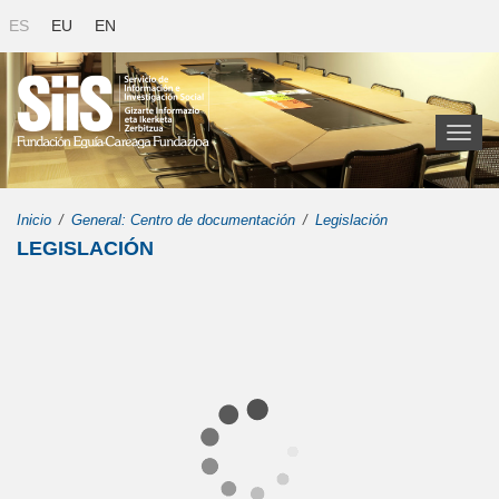
ES
EU
EN
Toggl
naviga
Inicio
General: Centro de documentación
Legislación
LEGISLACIÓN