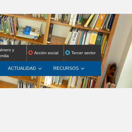
énero y
Acción social
Tercer sector
amilia
ACTUALIDAD
RECURSOS