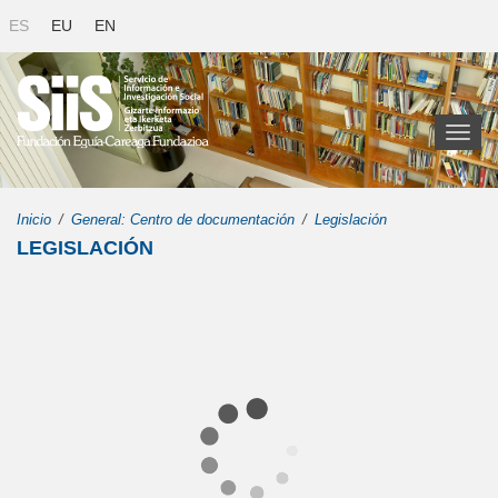
ES
EU
EN
Toggl
naviga
Inicio
General: Centro de documentación
Legislación
LEGISLACIÓN