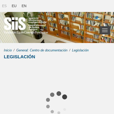
ES
EU
EN
Toggl
naviga
Inicio
General: Centro de documentación
Legislación
LEGISLACIÓN