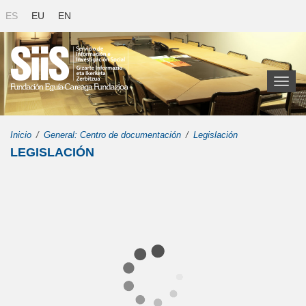
ES
EU
EN
Toggl
naviga
Inicio
General: Centro de documentación
Legislación
LEGISLACIÓN