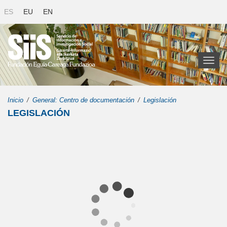
ES
EU
EN
Toggl
naviga
Inicio
General: Centro de documentación
Legislación
LEGISLACIÓN