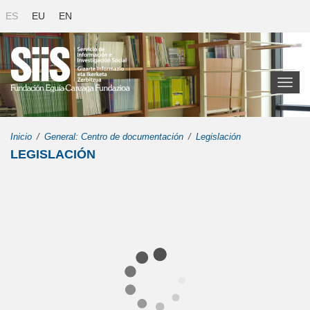
ES
EU
EN
Toggl
naviga
Inicio
General: Centro de documentación
Legislación
LEGISLACIÓN