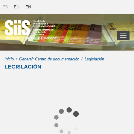
ES
EU
EN
Toggl
naviga
Inicio
General: Centro de documentación
Legislación
LEGISLACIÓN