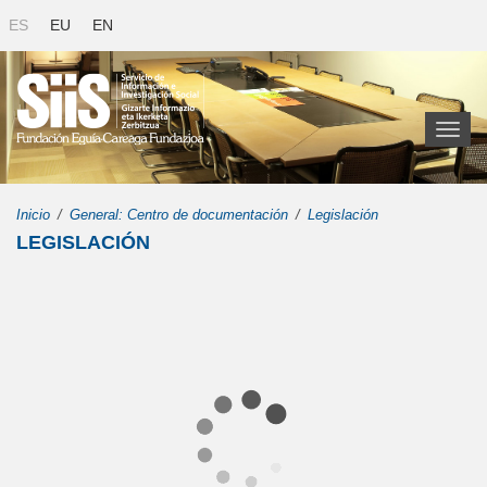
ES
EU
EN
Toggl
naviga
Inicio
General: Centro de documentación
Legislación
LEGISLACIÓN