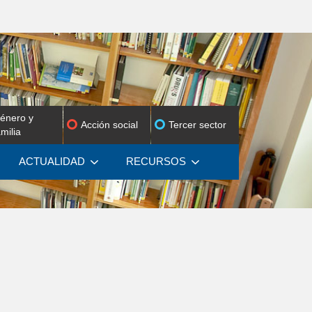
énero y
Acción social
Tercer sector
amilia
ACTUALIDAD
RECURSOS