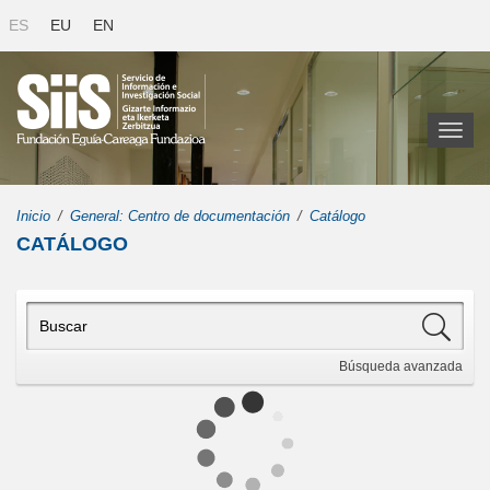
ES
EU
EN
Toggl
naviga
Inicio
General: Centro de documentación
Catálogo
CATÁLOGO
Búsqueda
avanzada