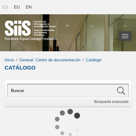
ES
EU
EN
Toggl
naviga
Inicio
General: Centro de documentación
Catálogo
CATÁLOGO
Búsqueda
avanzada