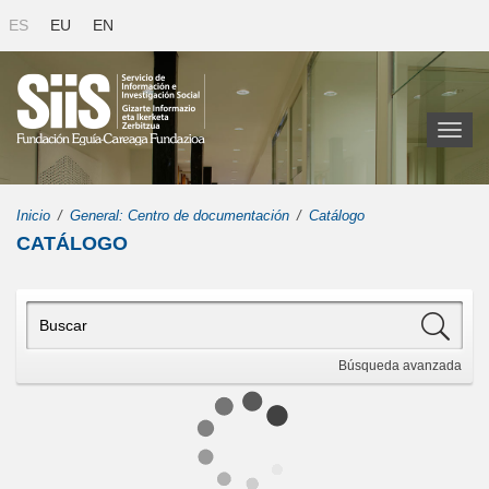
ES
EU
EN
Toggl
naviga
Inicio
General: Centro de documentación
Catálogo
CATÁLOGO
Búsqueda
avanzada