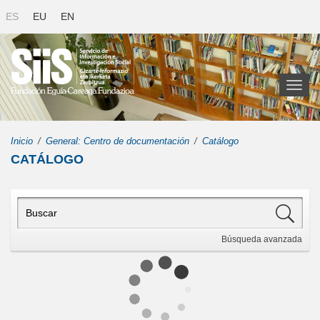
ES
EU
EN
Toggl
naviga
Inicio
General: Centro de documentación
Catálogo
CATÁLOGO
Búsqueda
avanzada