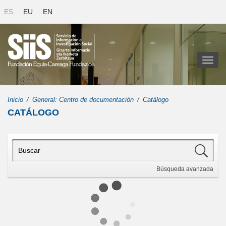
ES
EU
EN
Toggl
naviga
Inicio
General: Centro de documentación
Catálogo
CATÁLOGO
Búsqueda
avanzada