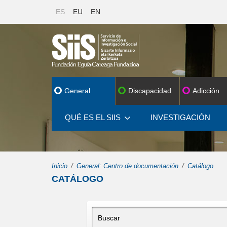
ES
EU
EN
General
Discapacidad
Adicción
QUÉ ES EL SIIS
INVESTIGACIÓN
Inicio
General: Centro de documentación
Catálogo
CATÁLOGO