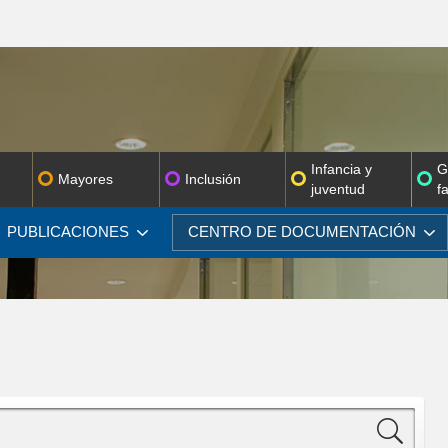
Infancia y
G
Mayores
Inclusión
juventud
f
PUBLICACIONES
CENTRO DE
DOCUMENTACIÓN