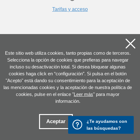
Tarifas y acceso
Este sitio web utiliza cookies, tanto propias como de terceros.
Selecciona la opción de cookies que prefieras para navegar
incluso su desactivación total. Si desea bloquear algunas
cookies haga click en “configuración”. Si pulsa en el botón
CONTACTO
VER UBICACIÓN
"Acepto" está dando su consentimiento para la aceptación de
las mencionadas cookies y la aceptación de nuestra política de
943 423 656
cookies, pulse en el enlace "
Leer más
" para mayor
información.
C/ General Etxague 10
20003 Donostia San Sebastián
Aceptar
¿Te ayudamos con
Configurar
las búsquedas?
Ir a la cuenta de Twitter
Ir a la página de Flickr