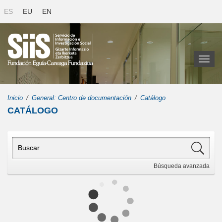
ES
EU
EN
Toggl
naviga
Inicio
General: Centro de documentación
Catálogo
CATÁLOGO
Búsqueda
avanzada