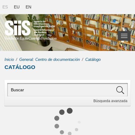
ES
EU
EN
Toggl
naviga
Inicio
General: Centro de documentación
Catálogo
CATÁLOGO
Búsqueda
avanzada