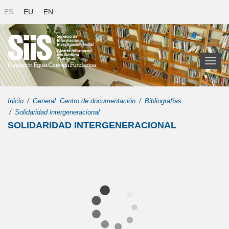
ES
EU
EN
Toggl
naviga
Inicio
General: Centro de documentación
Bibliografías
Solidaridad intergeneracional
SOLIDARIDAD INTERGENERACIONAL