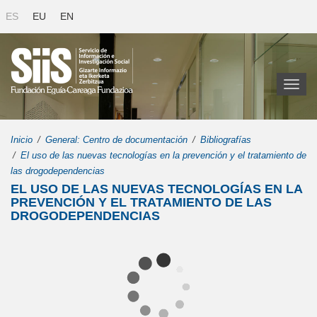
ES
EU
EN
Toggl
naviga
Inicio
General: Centro de documentación
Bibliografías
El uso de las nuevas tecnologías en la prevención y el tratamiento de
las drogodependencias
EL USO DE LAS NUEVAS TECNOLOGÍAS EN LA
PREVENCIÓN Y EL TRATAMIENTO DE LAS
DROGODEPENDENCIAS