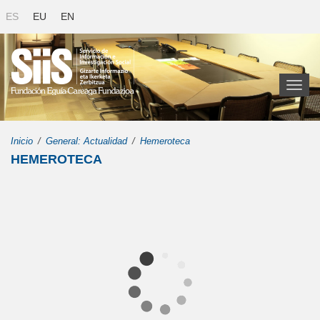
ES
EU
EN
Toggl
naviga
Inicio
General: Actualidad
Hemeroteca
HEMEROTECA