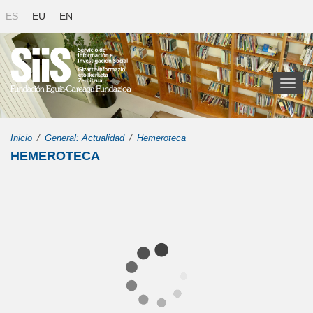
ES
EU
EN
Toggl
naviga
Inicio
General: Actualidad
Hemeroteca
HEMEROTECA