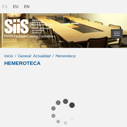
ES
EU
EN
Toggl
naviga
Inicio
General: Actualidad
Hemeroteca
HEMEROTECA