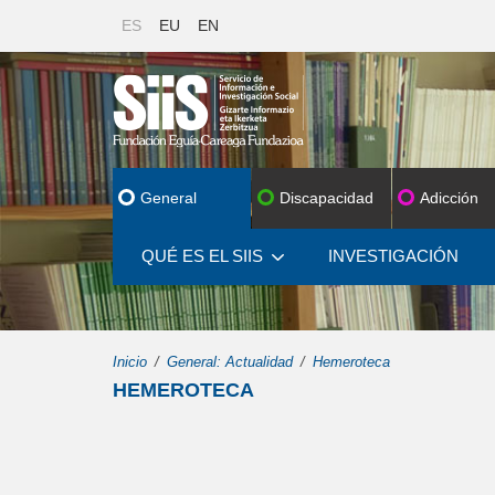
ES
EU
EN
General
Discapacidad
Adicción
QUÉ ES EL SIIS
INVESTIGACIÓN
Inicio
General: Actualidad
Hemeroteca
HEMEROTECA