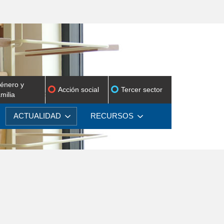
énero y
Acción social
Tercer sector
amilia
ACTUALIDAD
RECURSOS