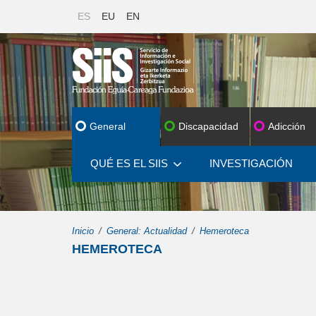
ES
EU
EN
General
Discapacidad
Adicción
QUÉ ES EL SIIS
INVESTIGACIÓN
Inicio
General: Actualidad
Hemeroteca
HEMEROTECA