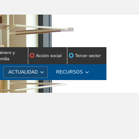
énero y
Acción social
Tercer sector
amilia
ACTUALIDAD
RECURSOS