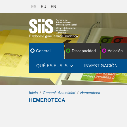
ES
EU
EN
General
Discapacidad
Adicción
QUÉ ES EL SIIS
INVESTIGACIÓN
Inicio
General: Actualidad
Hemeroteca
HEMEROTECA