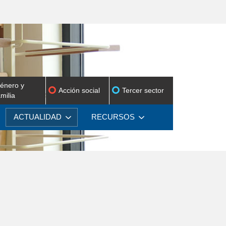
énero y
Acción social
Tercer sector
amilia
ACTUALIDAD
RECURSOS