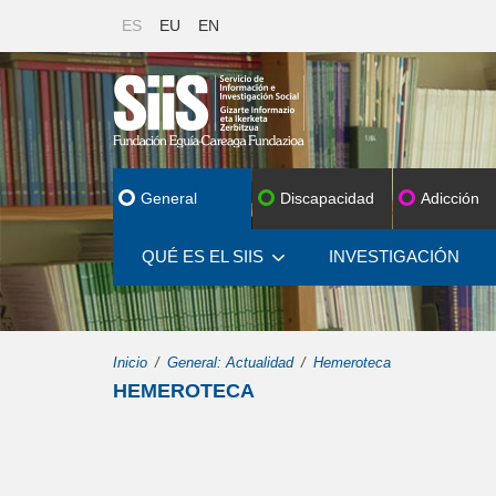
ES
EU
EN
General
Discapacidad
Adicción
QUÉ ES EL SIIS
INVESTIGACIÓN
Inicio
General: Actualidad
Hemeroteca
HEMEROTECA