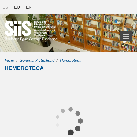
ES
EU
EN
Toggl
naviga
Inicio
General: Actualidad
Hemeroteca
HEMEROTECA