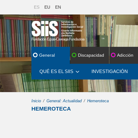
ES
EU
EN
General
Discapacidad
Adicción
QUÉ ES EL SIIS
INVESTIGACIÓN
Inicio
General: Actualidad
Hemeroteca
HEMEROTECA