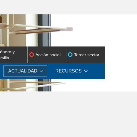
énero y
Acción social
Tercer sector
amilia
ACTUALIDAD
RECURSOS