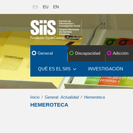
ES
EU
EN
General
Discapacidad
Adicción
QUÉ ES EL SIIS
INVESTIGACIÓN
Inicio
General: Actualidad
Hemeroteca
HEMEROTECA