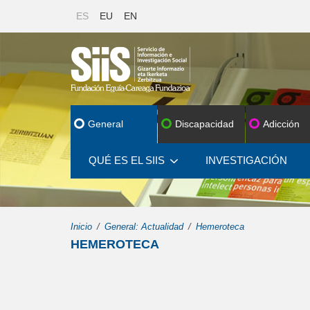
ES
EU
EN
General
Discapacidad
Adicción
QUÉ ES EL SIIS
INVESTIGACIÓN
Inicio
General: Actualidad
Hemeroteca
HEMEROTECA