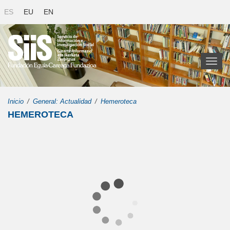
ES
EU
EN
Toggl
naviga
Inicio
General: Actualidad
Hemeroteca
HEMEROTECA