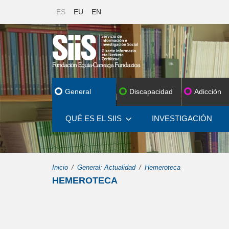
ES
EU
EN
General
Discapacidad
Adicción
QUÉ ES EL SIIS
INVESTIGACIÓN
Inicio
General: Actualidad
Hemeroteca
HEMEROTECA