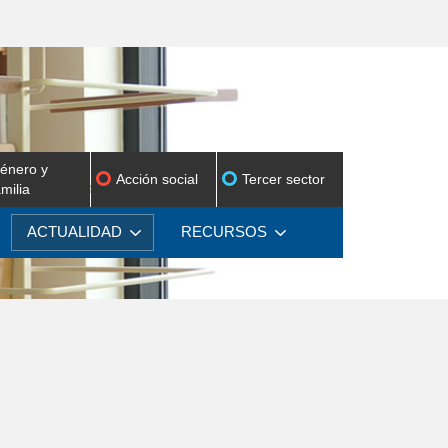
énero y
Acción social
Tercer sector
amilia
ACTUALIDAD
RECURSOS