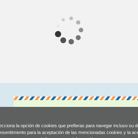
SUSCRÍBETE A LOS BOLETINES DOCUMENT
lecciona la opción de cookies que prefieras para navegar incluso su d
Todos los boletines son gratuitos y se te enviarán por email.
onsentimiento para la aceptación de las mencionadas cookies y la acep