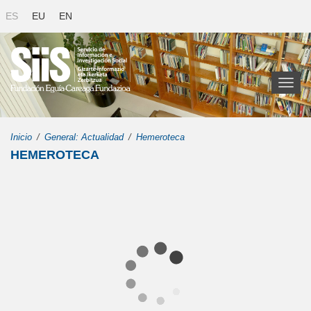
ES
EU
EN
Toggl
naviga
Inicio
General: Actualidad
Hemeroteca
HEMEROTECA