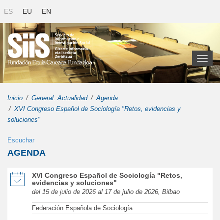
ES
EU
EN
Toggl
naviga
Inicio
General: Actualidad
Agenda
XVI Congreso Español de Sociología "Retos, evidencias y
soluciones"
Escuchar
AGENDA
de XVI Congreso Español de Sociología "Retos, evidencias y soluc
XVI Congreso Español de Sociología "Retos,
evidencias y soluciones"
del 15 de julio de 2026 al 17 de julio de 2026, Bilbao
Federación Española de Sociología