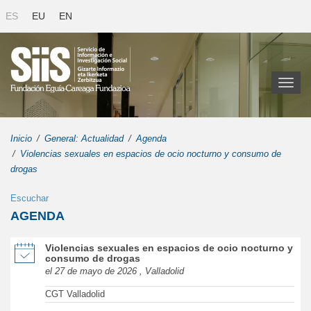
ES
EU
EN
Toggl
naviga
Inicio
General: Actualidad
Agenda
Violencias sexuales en espacios de ocio nocturno y consumo de
drogas
Escuchar
AGENDA
de Violencias sexuales en espacios de ocio nocturno y consumo de
Violencias sexuales en espacios de ocio nocturno y
consumo de drogas
el 27 de mayo de 2026 , Valladolid
CGT Valladolid